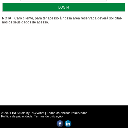
NOTA:
Caro cliente, para ter acesso à nossa área reservada deverá solicitar-
nos os seus dados de acesso.
© 2021 INOVAsis by
INOVAnet
| Todos os direitos reservados.
Política de privacidade
.
Termos de utilização
.